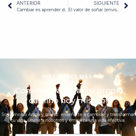
ANTERIOR
SIGUIENTE
Cambiar es aprender desde la experiencia
El valor de soñar (envisionar)
NO ESPERES MÁS.
¡Comienza a forjar tu propio
camino hoy mismo!
Soy Arnoldo Arana y quiero enseñarte a cambiar y transformar
tu vida. Únete a nosotros y empieza una vida efectiva.