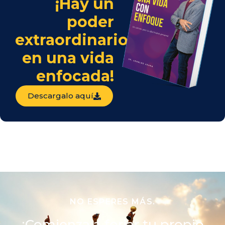
¡Hay un
poder
extraordinario
en una vida
enfocada!
Descargalo aquí
NO ESPERES MÁS.
¡Comienza a forjar tu propio