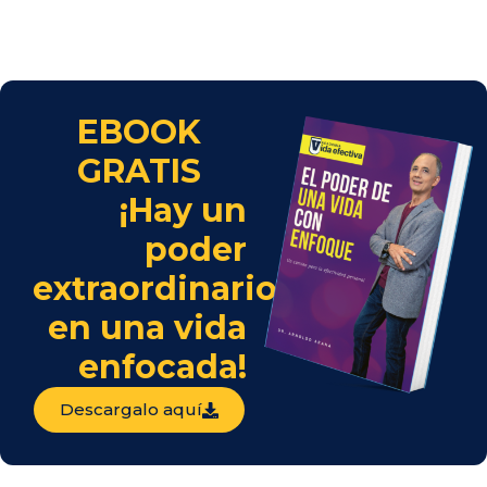
EBOOK
GRATIS
¡Hay un
poder
extraordinario
en una vida
enfocada!
Descargalo aquí