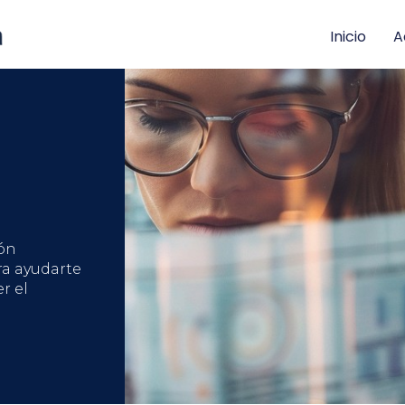
Inicio
A
ón
ra ayudarte
r el