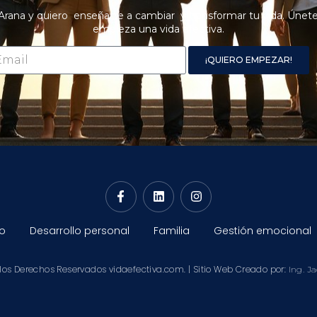
Arana y quiero enseñarte a cambiar y transformar tu vida. Únete
empieza una vida efectiva.
¡QUIERO EMPEZAR!
o
Desarrollo personal
Familia
Gestión emocional
los Derechos Reservados vidaefectiva.com. | Sitio Web Creado por:
Ing. J