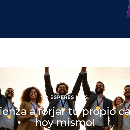
NO ESPERES MÁS.
enza a forjar tu propio 
hoy mismo!