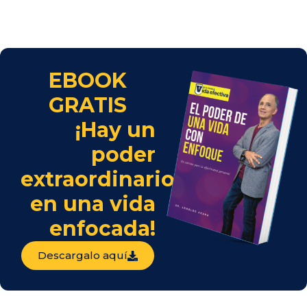
EBOOK
GRATIS
¡Hay un
poder
extraordinario
en una vida
enfocada!
Descargalo aquí