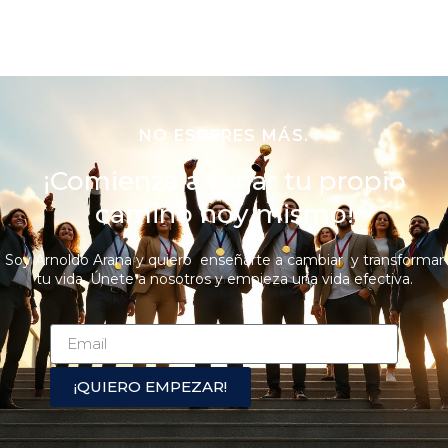
NO ESPERES MÁS.
¡Comienza a forjar tu propio
camino hoy mismo!
Soy Arnoldo Arana y quiero enseñarte a cambiar y transformar
tu vida. Únete a nosotros y empieza una vida efectiva.
¡QUIERO EMPEZAR!