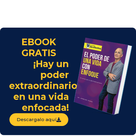
EBOOK
GRATIS
¡Hay un
poder
extraordinario
en una vida
enfocada!
Descargalo aquí