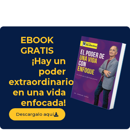
EBOOK
GRATIS
¡Hay un
poder
extraordinario
en una vida
enfocada!
Descargalo aquí