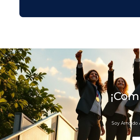
¡Comi
Soy Arnoldo 