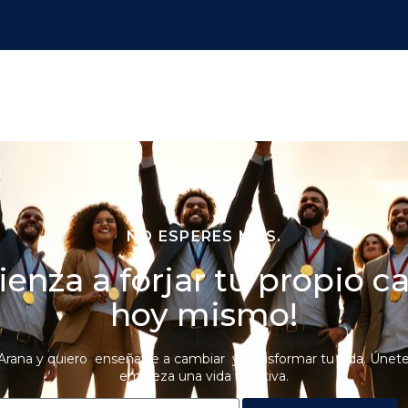
NO ESPERES MÁS.
enza a forjar tu propio 
hoy mismo!
Arana y quiero enseñarte a cambiar y transformar tu vida. Únete
empieza una vida efectiva.