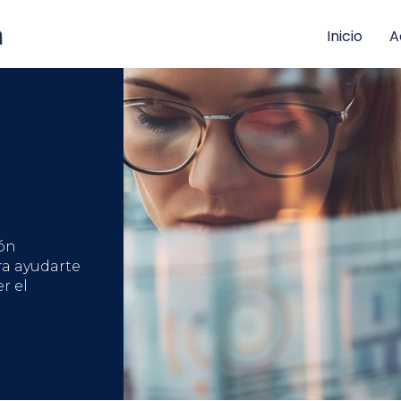
Inicio
A
ón
ra ayudarte
r el