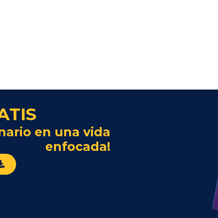
ATIS
nario en una vida
enfocada!