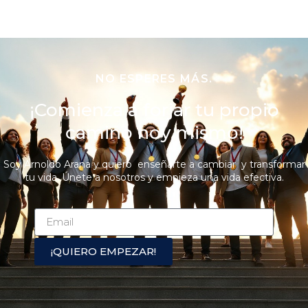
NO ESPERES MÁS.
¡Comienza a forjar tu propio
camino hoy mismo!
Soy Arnoldo Arana y quiero enseñarte a cambiar y transformar
tu vida. Únete a nosotros y empieza una vida efectiva.
¡QUIERO EMPEZAR!