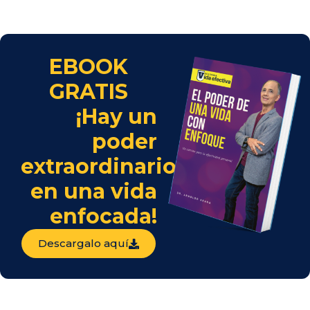
EBOOK
GRATIS
¡Hay un
poder
extraordinario
en una vida
enfocada!
Descargalo aquí