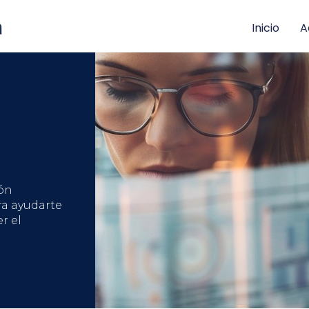
Inicio
A
ón
ra ayudarte
r el