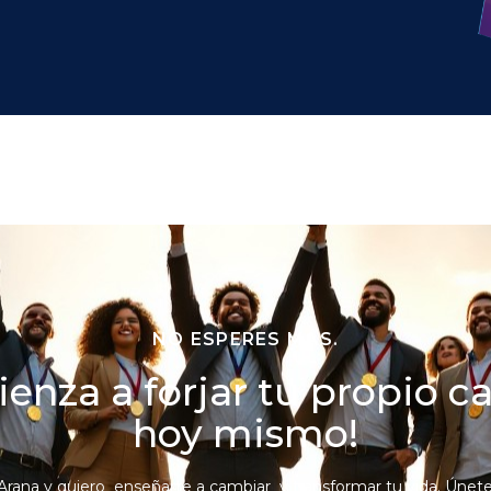
NO ESPERES MÁS.
enza a forjar tu propio 
hoy mismo!
Arana y quiero enseñarte a cambiar y transformar tu vida. Únete