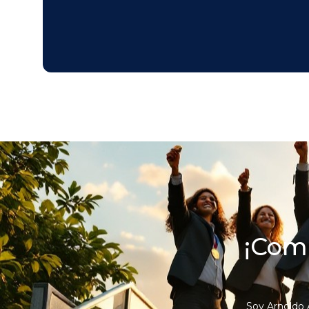
¡Comi
Soy Arnoldo 