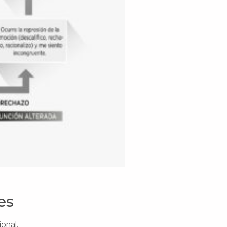
es
onal.