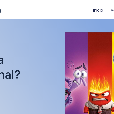
Inicio
A
a
nal?