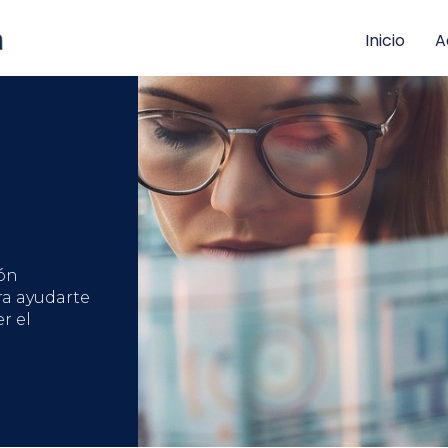
Inicio
A
ón
ra ayudarte
r el