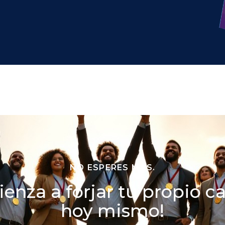
NO ESPERES MÁS.
enza a forjar tu propio 
hoy mismo!