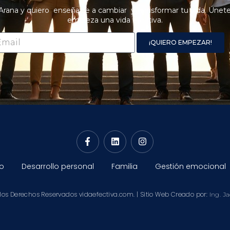
Arana y quiero enseñarte a cambiar y transformar tu vida. Únete
empieza una vida efectiva.
¡QUIERO EMPEZAR!
o
Desarrollo personal
Familia
Gestión emocional
los Derechos Reservados vidaefectiva.com. | Sitio Web Creado por:
Ing. J