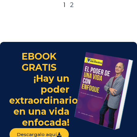
1
2
EBOOK
GRATIS
¡Hay un
poder
extraordinario
en una vida
enfocada!
Descargalo aquí