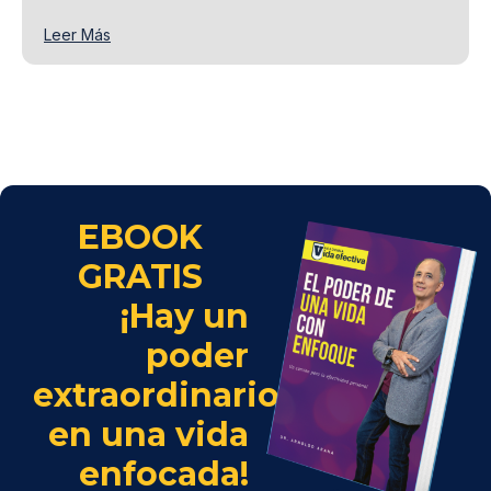
Leer Más
EBOOK
GRATIS
¡Hay un
poder
extraordinario
en una vida
enfocada!